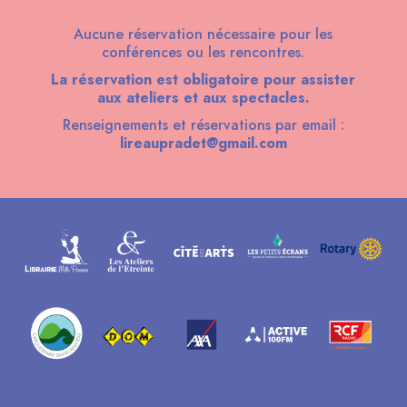
Aucune réservation nécessaire pour les
conférences ou les rencontres.
La réservation est obligatoire pour assister
aux ateliers et aux spectacles.
Renseignements et réservations par email :
lireaupradet@gmail.com