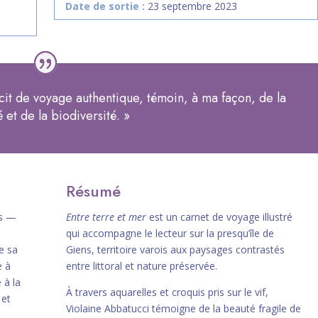
Date de sortie :
23 septembre 2023
récit de voyage authentique, témoin, à ma façon, de la
té et de la biodiversité.
»
Résumé
es —
Entre terre et mer
est un carnet de voyage illustré
qui accompagne le lecteur sur la presqu’île de
e sa
Giens, territoire varois aux paysages contrastés
e à
entre littoral et nature préservée.
 à la
À travers aquarelles et croquis pris sur le vif,
 et
Violaine Abbatucci témoigne de la beauté fragile de