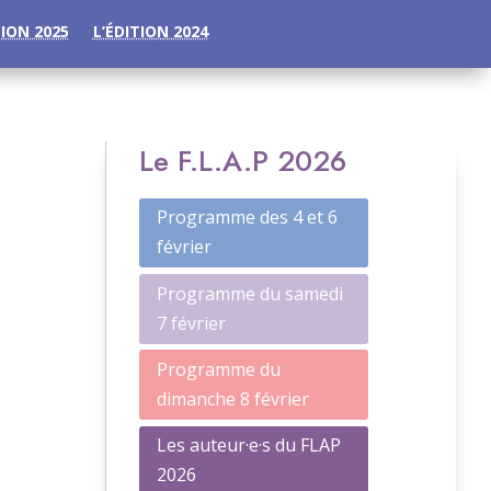
TION 2025
L’ÉDITION 2024
Le F.L.A.P 2026
Programme des 4 et 6
février
Programme du samedi
7 février
Programme du
dimanche 8 février
Les auteur·e·s du FLAP
2026