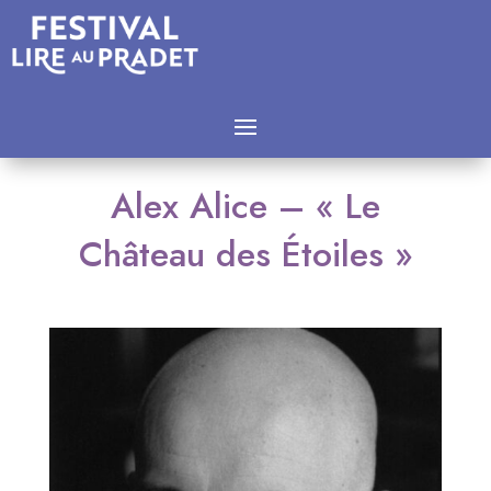
Alex Alice – « Le
Château des Étoiles »