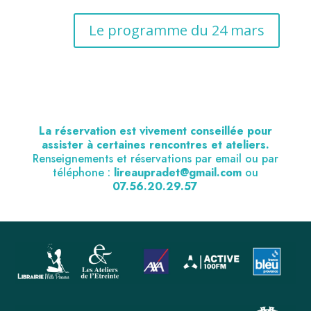
Le programme du 24 mars
La réservation est vivement conseillée pour
assister à certaines rencontres et ateliers.
Renseignements et réservations par email ou par
téléphone :
lireaupradet@gmail.com
ou
07.56.20.29.57