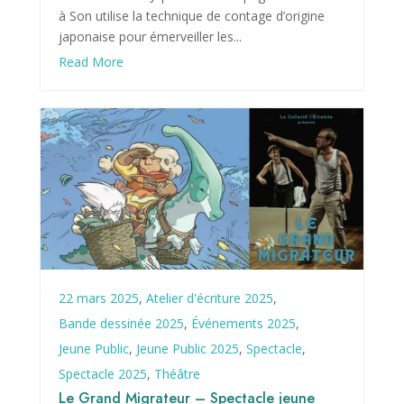
à Son utilise la technique de contage d’origine
japonaise pour émerveiller les...
Read More
22 mars 2025
,
Atelier d'écriture 2025
,
Bande dessinée 2025
,
Événements 2025
,
Jeune Public
,
Jeune Public 2025
,
Spectacle
,
Spectacle 2025
,
Théâtre
Le Grand Migrateur – Spectacle jeune