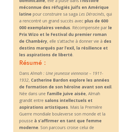
dominicaine
, elle a puisé dans
l’histoire
méconnue des réfugiés juifs en Amérique
latine
pour construire sa saga
Les Déracinés
, qui
a rencontré un grand succès avec
plus de 600
000 exemplaires vendus
. Récompensée par
le
Prix Wizo et le Festival du premier roman
de Chambéry
, elle s’attache à donner vie à
des
destins marqués par l’exil, la résilience et
les aspirations de liberté
.
Résumé :
Dans
Almah : Une jeunesse viennoise – 1911-
1932
,
Catherine Bardon explore les années
de formation de son héroïne avant son exil
.
Née dans une
famille juive aisée
, Almah
grandit entre
salons intellectuels et
aspirations artistiques
. Mais la Première
Guerre mondiale bouleverse son monde et la
pousse
à s’affirmer en tant que femme
moderne
. Son parcours croise celui de