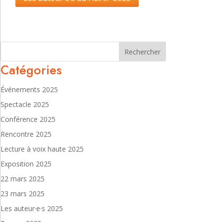
Les auteur·e·s du F.L.A.P. 2025
Rechercher
Catégories
Événements 2025
Spectacle 2025
Conférence 2025
Rencontre 2025
Lecture à voix haute 2025
Exposition 2025
22 mars 2025
23 mars 2025
Les auteur·e·s 2025