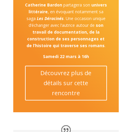
Catherine Bardon
partagera son
univers
littéraire
, en évoquant notamment sa
saga
Les Déracinés
. Une occasion unique
d’échanger avec l’autrice autour de
son
travail de documentation, de la
construction de ses personnages et
de l’histoire qui traverse ses romans
.
Samedi 22 mars à 16h
Découvrez plus de
détails sur cette
rencontre