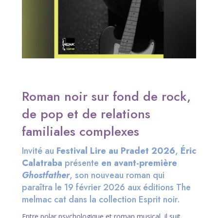
Roman noir sur fond de rock,
de pop et de relations
familiales complexes
Invité au
Festival Lire au Pradet 2026
,
Éric
Calatraba
présente
en avant-première
Ghostfather
, son nouveau roman qui
paraîtra le 19 février 2026 aux éditions The
melmac cat dans la collection Esprit noir.
Entre polar psychologique et roman musical, il suit