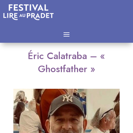
Éric Calatraba – «
Ghostfather »