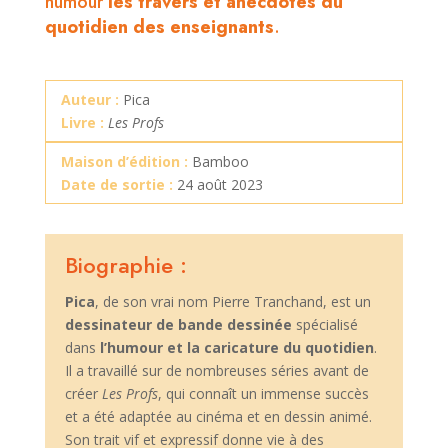
humour
les travers et anecdotes du
quotidien des enseignants
.
Auteur :
Pica
Livre :
Les Profs
Maison d’édition :
Bamboo
Date de sortie :
24 août 2023
Biographie :
Pica
, de son vrai nom Pierre Tranchand, est un
dessinateur de bande dessinée
spécialisé
dans
l’humour et la caricature du quotidien
.
Il a travaillé sur de nombreuses séries avant de
créer
Les Profs
, qui connaît un immense succès
et a été adaptée au cinéma et en dessin animé.
Son trait vif et expressif donne vie à des