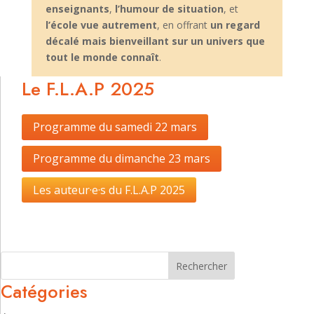
enseignants
,
l’humour de situation
, et
l’école vue autrement
, en offrant
un regard
décalé mais bienveillant sur un univers que
tout le monde connaît
.
Le F.L.A.P 2025
Programme du samedi 22 mars
Programme du dimanche 23 mars
Les auteur·e·s du F.L.A.P 2025
Les auteur·e·s du F.L.A.P. 2025
Rechercher
Catégories